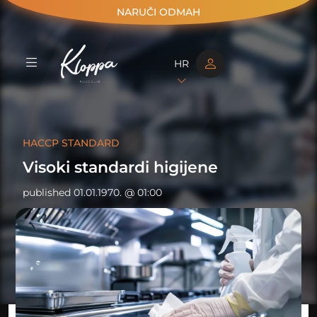
NARUČI ODMAH
HR
HACCP STANDARD
Visoki standardi higijene
published
01.01.1970. @ 01:00