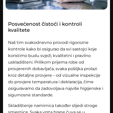
Posvećenost čistoći i kontroli
kvalitete
Naš tim svakodnevno provodi rigorozne
kontrole kako bi osigurao da svi sastojci koje
koristimo budu svježi, kvalitetni i pravilno
uskladišteni. Prilikom prijema robe od
provjerenih dobavljača, svaka pošiljka prolazi
kroz detaljne provjere – od vizualne inspekcije
do provjere temperatura i deklaracija, čime
osiguravamo da zadovoljava najviše higijenske i
sigurnosne standarde.
Skladištenje namirnica također slijedi stroge
smjernice. Svaka vrsta hrane čuva se u