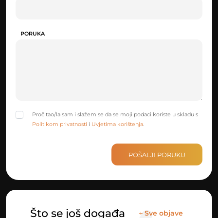
PORUKA
Pročitao/la sam i slažem se da se moji podaci koriste u skladu s
Politikom privatnosti
i
Uvjetima korištenja
.
POŠALJI PORUKU
Što se još događa
Sve objave