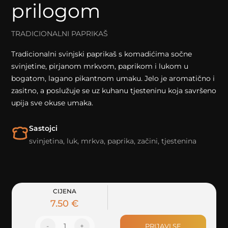
prilogom
TRADICIONALNI PAPRIKAŠ
Tradicionalni svinjski paprikaš s komadićima sočne
svinjetine, pirjanom mrkvom, paprikom i lukom u
bogatom, lagano pikantnom umaku. Jelo je aromatično i
zasitno, a poslužuje se uz kuhanu tjesteninu koja savršeno
upija sve okuse umaka.
Sastojci
svinjetina, luk, mrkva, paprika, začini, tjestenina
CIJENA
7.50 €
-
1
+
PRIJAVI SE