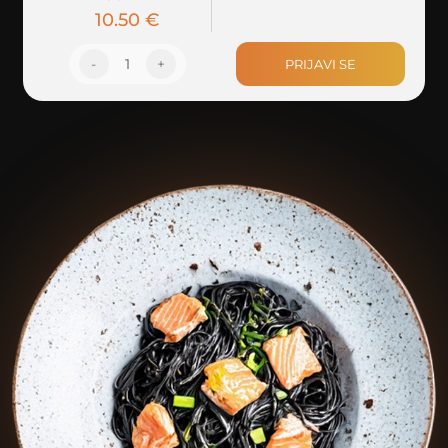
10.50 €
-
1
+
PRIJAVI SE