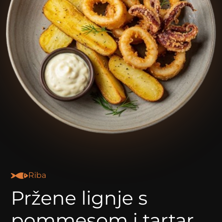
Riba
Pržene lignje s
pommesom i tartar