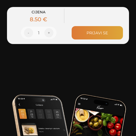
CIJENA
8.50 €
-
1
+
PRIJAVI SE