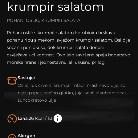
krumpir salatom
POHANI OSLIĆ, KRUMPIR SALATA
Pohani oslić s krumpir salatom kombinira hrskavu
pohanu ribu s mekom, svježom krumpir salatom. Oslić je
sočan i pun okusa, dok krumpir salata donosi
osvježavajući kontrast. Ovo jelo savršeno spaja bogatstvo
morske hrane i jednostavnu, ali ukusnu prilog.
Sastojci
Oslić, luk crveni, krumpir mladi, maslinovo ulje, sol,
bijeli papar, brašno glatko, jaja, senf, alkoholni ocat,
suncokretovo ulje
1.243,26
kcal / kJ
Alergeni