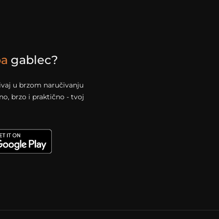
pa
gablec?
živaj u brzom naručivanju
, brzo i praktično - tvoj