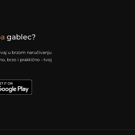
pa
gablec?
živaj u brzom naručivanju
, brzo i praktično - tvoj