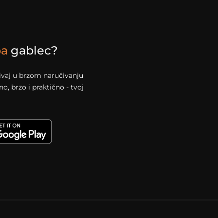
pa
gablec?
živaj u brzom naručivanju
, brzo i praktično - tvoj