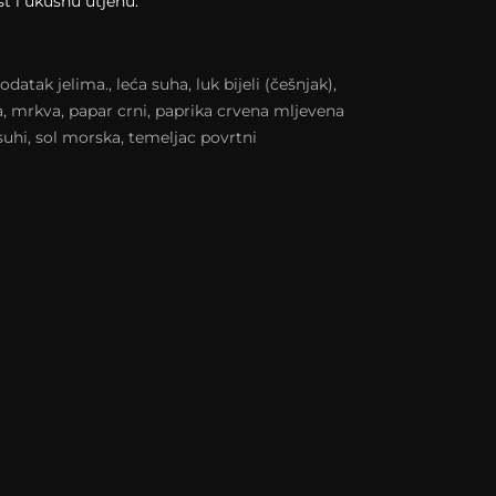
st i ukusnu utjehu.
odatak jelima., leća suha, luk bijeli (češnjak),
a, mrkva, papar crni, paprika crvena mljevena
 suhi, sol morska, temeljac povrtni