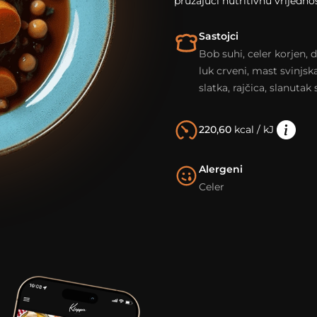
pružajući nutritivnu vrijedno
Sastojci
Bob suhi, celer korjen, d
luk crveni, mast svinjsk
slatka, rajčica, slanutak
220,60
kcal / kJ
Alergeni
Celer