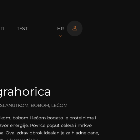
TI
TEST
HR
grahorica
 SLANUTKOM, BOBOM, LEĆOM
utkom, bobom i lećom bogato je proteinima i
izvor energije. Povrće poput celera i mrkve
a. Ovaj zdrav obrok idealan je za hladne dane,