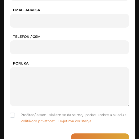
EMAIL ADRESA
TELEFON / GSM
PORUKA
Pročitao/la sam i slažem se da se moji podaci koriste u skladu s
Politikom privatnosti
i
Uvjetima korištenja
.